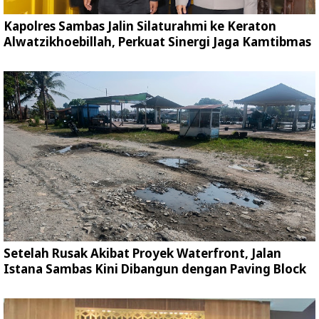
Kapolres Sambas Jalin Silaturahmi ke Keraton
Alwatzikhoebillah, Perkuat Sinergi Jaga Kamtibmas
Setelah Rusak Akibat Proyek Waterfront, Jalan
Istana Sambas Kini Dibangun dengan Paving Block