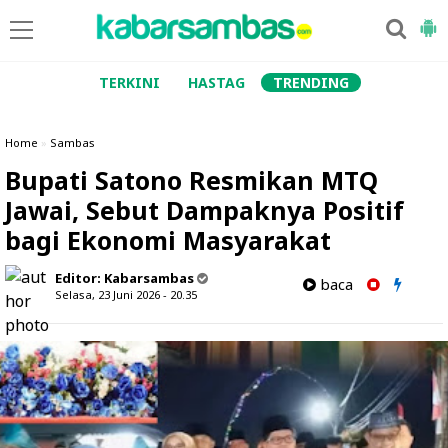
TERKINI
HASTAG
TRENDING
Home
»
Sambas
Bupati Satono Resmikan MTQ
Jawai, Sebut Dampaknya Positif
bagi Ekonomi Masyarakat
Editor:
Kabarsambas
baca
Selasa, 23 Juni 2026 - 20.35