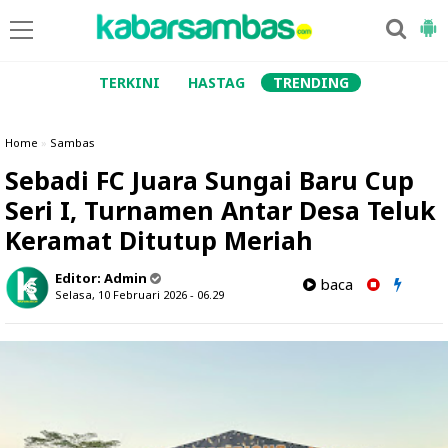
TERKINI
HASTAG
TRENDING
Home
»
Sambas
Sebadi FC Juara Sungai Baru Cup
Seri I, Turnamen Antar Desa Teluk
Keramat Ditutup Meriah
Editor:
Admin
baca
Selasa, 10 Februari 2026 - 06.29