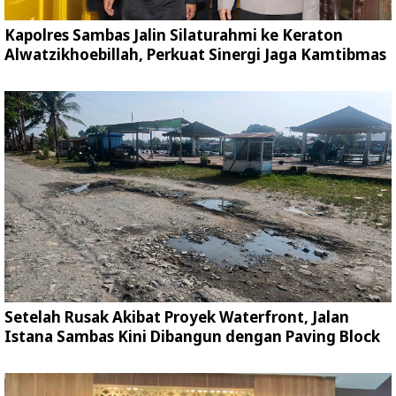
Kapolres Sambas Jalin Silaturahmi ke Keraton
Alwatzikhoebillah, Perkuat Sinergi Jaga Kamtibmas
Setelah Rusak Akibat Proyek Waterfront, Jalan
Istana Sambas Kini Dibangun dengan Paving Block