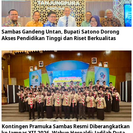
Sambas Gandeng Untan, Bupati Satono Dorong
Akses Pendidikan Tinggi dan Riset Berkualitas
Kontingen Pramuka Sambas Resmi Diberangkatkan
ke Jamnas XII 2026, Wabup Heroaldi: Jadilah Duta