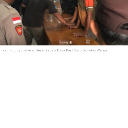
Ket: Diduga Jual Aset Desa, Kepala Desa Parit Baru Diprotes Warga