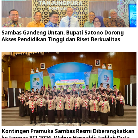
Sambas Gandeng Untan, Bupati Satono Dorong
Akses Pendidikan Tinggi dan Riset Berkualitas
Kontingen Pramuka Sambas Resmi Diberangkatkan
ke Jamnas XII 2026, Wabup Heroaldi: Jadilah Duta