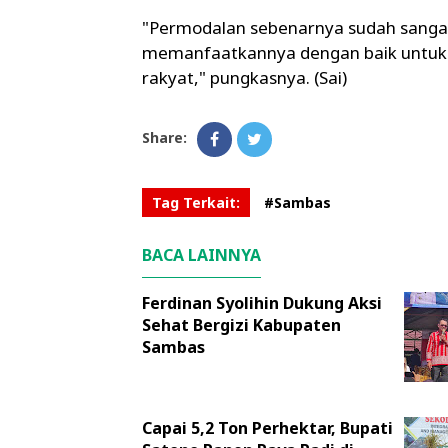
"Permodalan sebenarnya sudah sangat 
memanfaatkannya dengan baik untu
rakyat," pungkasnya. (Sai)
Share:
Tag Terkait:
#Sambas
BACA LAINNYA
Ferdinan Syolihin Dukung Aksi
Sehat Bergizi Kabupaten
Sambas
Capai 5,2 Ton Perhektar, Bupati