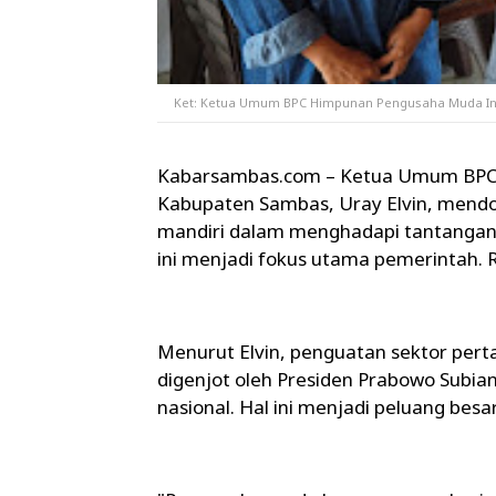
Ket: Ketua Umum BPC Himpunan Pengusaha Muda Ind
Kabarsambas.com – Ketua Umum BPC 
Kabupaten Sambas, Uray Elvin, mendo
mandiri dalam menghadapi tantangan d
ini menjadi fokus utama pemerintah. 
Menurut Elvin, penguatan sektor pert
digenjot oleh Presiden Prabowo Sub
nasional. Hal ini menjadi peluang bes