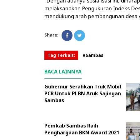
“Dengan adanya sosialisasi ini, dihar
melaksanakan Pengukuran Indeks Desa
mendukung arah pembangunan desa yan
Share:
Tag Terkait:
#Sambas
BACA LAINNYA
Gubernur Serahkan Truk Mobil
PCR Untuk PLBN Aruk Sajingan
Sambas
Pemkab Sambas Raih
Penghargaan BKN Award 2021