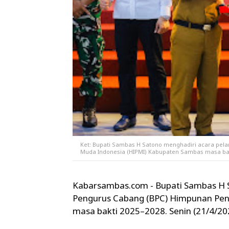
Ket: Bupati Sambas H Satono menghadiri acara pe
Muda Indonesia (HIPMI) Kabupaten Sambas masa bakti
Kabarsambas.com - Bupati Sambas H S
Pengurus Cabang (BPC) Himpunan Pe
masa bakti 2025–2028. Senin (21/4/202