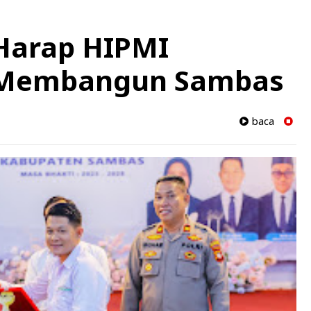
 Harap HIPMI
i Membangun Sambas
baca