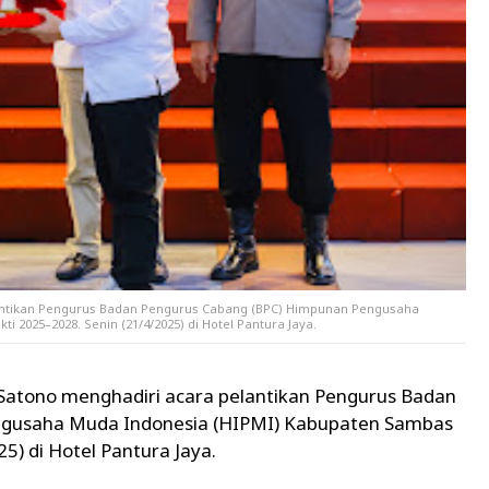
lantikan Pengurus Badan Pengurus Cabang (BPC) Himpunan Pengusaha
 2025–2028. Senin (21/4/2025) di Hotel Pantura Jaya.
atono menghadiri acara pelantikan Pengurus Badan
ngusaha Muda Indonesia (HIPMI) Kabupaten Sambas
5) di Hotel Pantura Jaya.