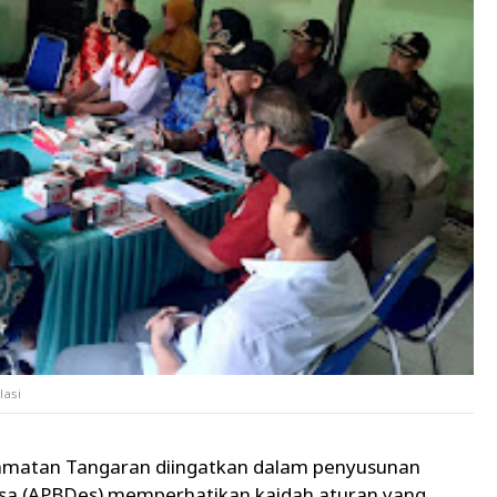
lasi
amatan Tangaran diingatkan dalam penyusunan
sa (APBDes) memperhatikan kaidah aturan yang