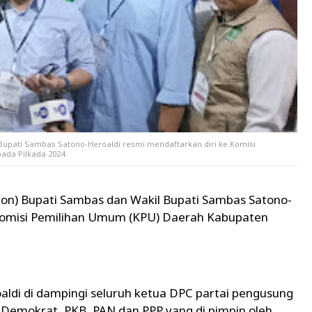
 Bupati Sambas Satono-Heroaldi resmi mendaftarkan diri ke Komisi
da Pilkada 2024.
lon) Bupati Sambas dan Wakil Bupati Sambas Satono-
 Komisi Pemilihan Umum (KPU) Daerah Kabupaten
aldi di dampingi seluruh ketua DPC partai pengusung
r, Demokrat, PKB, PAN dan PPP yang di pimpin oleh