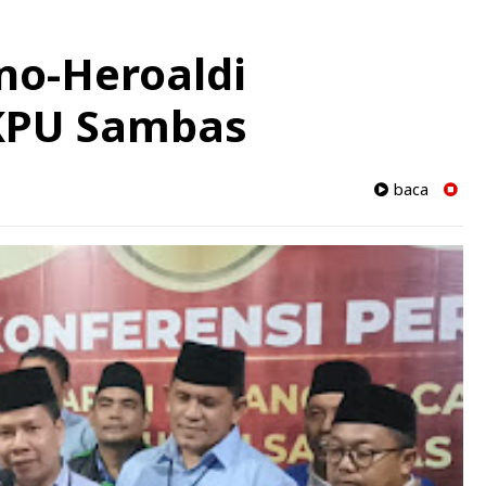
no-Heroaldi
KPU Sambas
baca