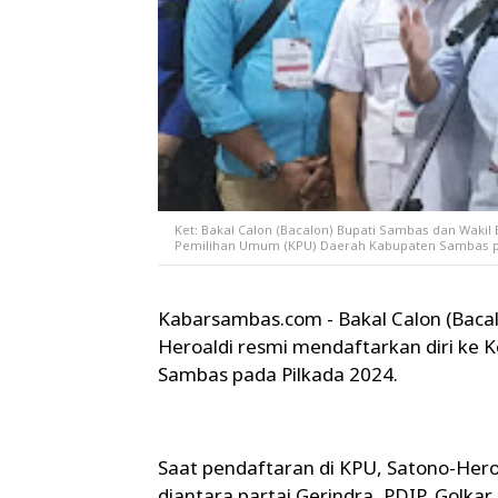
Ket: Bakal Calon (Bacalon) Bupati Sambas dan Wakil
Pemilihan Umum (KPU) Daerah Kabupaten Sambas pa
Kabarsambas.com - Bakal Calon (Baca
Heroaldi resmi mendaftarkan diri ke
Sambas pada Pilkada 2024.
Saat pendaftaran di KPU, Satono-Hero
diantara partai Gerindra, PDIP, Golka