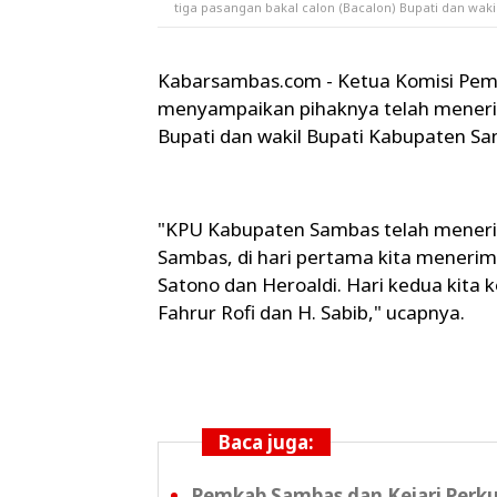
tiga pasangan bakal calon (Bacalon) Bupati dan waki
Kabarsambas.com - Ketua Komisi Pem
menyampaikan pihaknya telah menerim
Bupati dan wakil Bupati Kabupaten Sa
"KPU Kabupaten Sambas telah menerim
Sambas, di hari pertama kita menerima
Satono dan Heroaldi. Hari kedua kita 
Fahrur Rofi dan H. Sabib," ucapnya.
Baca juga:
Pemkab Sambas dan Kejari Perku