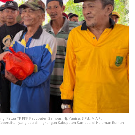
ingi Ketua TP PKK Kabupaten Sambas, Hj. Yunisa, S.Pd., M.A.P.,
ebersihan yang ada di lingkungan Kabupaten Sambas, di Halaman Rumah