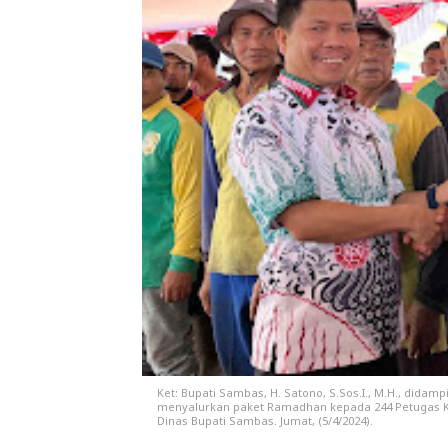
Ket: Bupati Sambas, H. Satono, S.Sos.I., M.H., didamp
menyalurkan paket Ramadhan kepada 244 Petugas K
Dinas Bupati Sambas. Jumat, (5/4/2024).