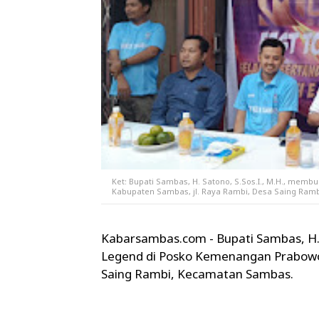
Ket: Bupati Sambas, H. Satono, S.Sos.I., M.H., me
Kabupaten Sambas, jl. Raya Rambi, Desa Saing Ram
Kabarsambas.com - Bupati Sambas, H.
Legend di Posko Kemenangan Prabowo
Saing Rambi, Kecamatan Sambas.