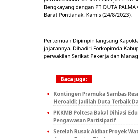
Bengkayang dengan PT DUTA PALMA G
Barat Pontianak. Kamis (24/8/2023).
Pertemuan Dipimpin langsung Kapolda 
jajarannya. Dihadiri Forkopimda Ka
perwakilan Serikat Pekerja dan Man
Baca juga:
Kontingen Pramuka Sambas Resm
Heroaldi: Jadilah Duta Terbaik D
PKKMB Poltesa Bakal Dihiasi Ed
Pengawasan Partisipatif
Setelah Rusak Akibat Proyek Wat