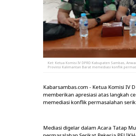
Ket: Ketua Komisi IV DPRD Kabupaten Sambas, Anwar
Provinsi Kalimantan Barat memediasi konflik perma
Kabarsambas.com - Ketua Komisi IV 
memberikan apresiasi atas langkah ce
memediasi konflik permasalahan seri
Mediasi digelar dalam Acara Tatap 
permasalahan Serikat Pekerja PELIKH