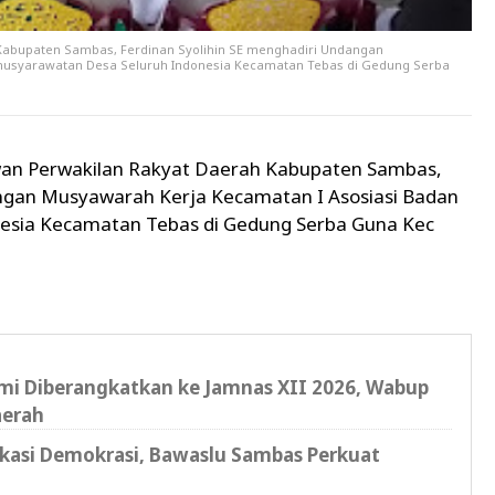
 Kabupaten Sambas, Ferdinan Syolihin SE menghadiri Undangan
musyarawatan Desa Seluruh Indonesia Kecamatan Tebas di Gedung Serba
wan Perwakilan Rakyat Daerah Kabupaten Sambas,
angan Musyawarah Kerja Kecamatan I Asosiasi Badan
esia Kecamatan Tebas di Gedung Serba Guna Kec
i Diberangkatkan ke Jamnas XII 2026, Wabup
aerah
ukasi Demokrasi, Bawaslu Sambas Perkuat