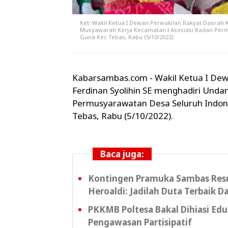
Ket: Wakil Ketua I Dewan Perwakilan Rakyat Daerah
Musyawarah Kerja Kecamatan I Asosiasi Badan Per
Guna Kec Tebas, Rabu (5/10/2022).
Kabarsambas.com - Wakil Ketua I De
Ferdinan Syolihin SE menghadiri Und
Permusyarawatan Desa Seluruh Indon
Tebas, Rabu (5/10/2022).
Baca juga:
Kontingen Pramuka Sambas Resm
Heroaldi: Jadilah Duta Terbaik D
PKKMB Poltesa Bakal Dihiasi Ed
Pengawasan Partisipatif