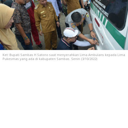
Ket: Bupati Sambas H Satono saat menyerahkan Lima Ambulans kepada Lima
Pukesmas yang ada di kabupaten Sambas. Senin (3/10/2022)