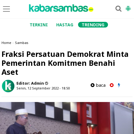
TERKINI
HASTAG
TRENDING
Home
»
Sambas
Fraksi Persatuan Demokrat Minta
Pemerintan Komitmen Benahi
Aset
Editor:
Admin
baca
Senin, 12 September 2022 - 18.50