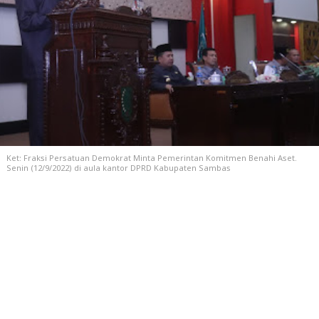
Ket: Fraksi Persatuan Demokrat Minta Pemerintan Komitmen Benahi Aset.
Senin (12/9/2022) di aula kantor DPRD Kabupaten Sambas