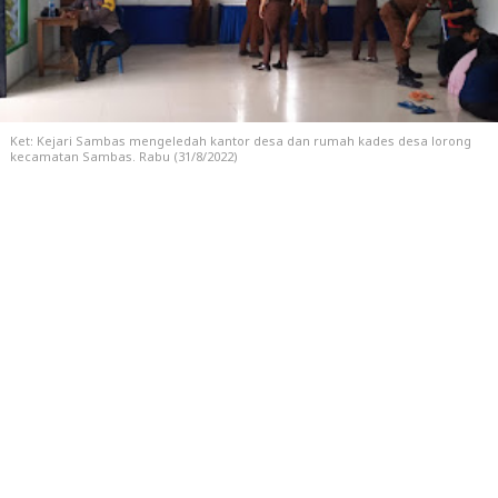
Ket: Kejari Sambas mengeledah kantor desa dan rumah kades desa lorong
kecamatan Sambas. Rabu (31/8/2022)