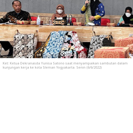
Ket: Ketua Dekranasda Yunisa Satono saat menyampaikan sambutan dalam
kunjungan kerja ke kota Sleman Yogyakarta. Senin (6/6/2022)