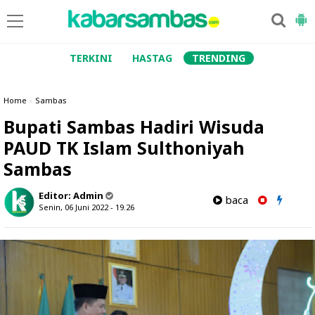
TERKINI
HASTAG
TRENDING
Home
»
Sambas
Bupati Sambas Hadiri Wisuda
PAUD TK Islam Sulthoniyah
Sambas
Editor:
Admin
baca
Senin, 06 Juni 2022 - 19.26