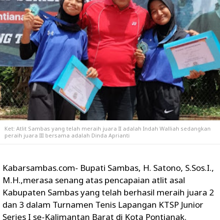
Ket: Atlit Sambas yang telah meraih juara II adalah Indah Walliah sedangkan
peraih juara III bersama adalah Dinda Aprianti
Kabarsambas.com- Bupati Sambas, H. Satono, S.Sos.I.,
M.H.,merasa senang atas pencapaian atlit asal
Kabupaten Sambas yang telah berhasil meraih juara 2
dan 3 dalam Turnamen Tenis Lapangan KTSP Junior
Series I se-Kalimantan Barat di Kota Pontianak.