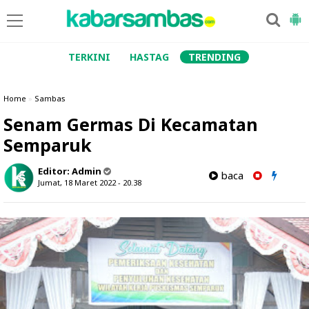
TERKINI
HASTAG
TRENDING
Home
»
Sambas
Senam Germas Di Kecamatan
Semparuk
Editor:
Admin
baca
Jumat, 18 Maret 2022 - 20.38