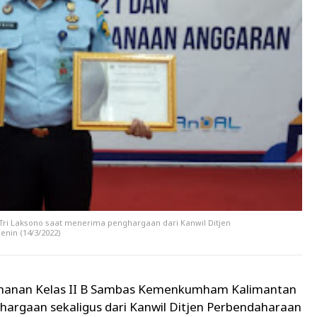
 Tri Laksono saat menerima penghargaan dari Kanwil Ditjen
enin (14/3/2022)
hanan Kelas II B Sambas Kemenkumham Kalimantan
argaan sekaligus dari Kanwil Ditjen Perbendaharaan