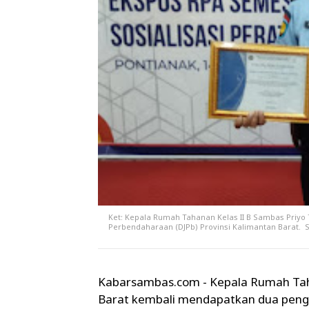
Ket: Kepala Rumah Tahanan Kelas II B Sambas Priyo
Perbendaharaan (DJPb) Provinsi Kalimantan Barat. S
Kabarsambas.com - Kepala Rumah Ta
Barat kembali mendapatkan dua pengh