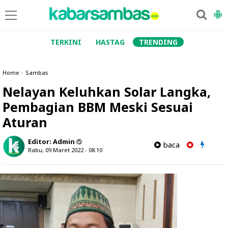
TERKINI
HASTAG
TRENDING
Home
»
Sambas
Nelayan Keluhkan Solar Langka,
Pembagian BBM Meski Sesuai
Aturan
Editor:
Admin
baca
Rabu, 09 Maret 2022 - 08.10