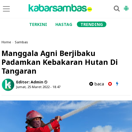
TERKINI
HASTAG
TRENDING
Home
»
Sambas
Manggala Agni Berjibaku
Padamkan Kebakaran Hutan Di
Tangaran
Editor:
Admin
baca
Jumat, 25 Maret 2022 - 18.47