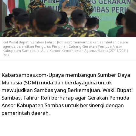
Ket Wakil Bupati Sambas Fahrur Rofi saat menyampaikan sambutan dalam
agenda pelantikan Pengurus Pimpinan Cabang Gerakan Pemuda Ansor
Kabupaten Sambas, di Aula Kantor Kementerian Agama, Sabtu (27/11/2021)
lalu.
Kabarsambas.com-Upaya membangun Sumber Daya
Manusia (SDM) muda dan berdayaguna untuk
mewujudkan Sambas yang Berkemajuan. Wakil Bupati
Sambas, Fahrur Rofi berharap agar Gerakan Pemuda
Ansor Kabupaten Sambas untuk bersinergi dengan
pemerintah daerah.