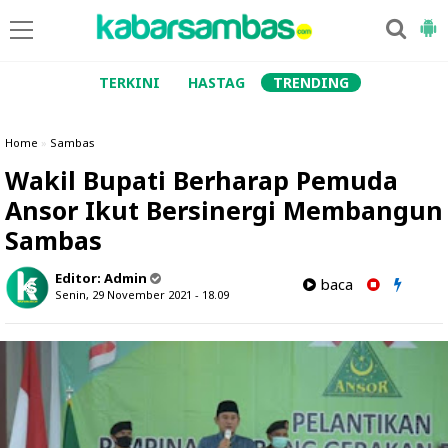
TERKINI
HASTAG
TRENDING
Home
»
Sambas
Wakil Bupati Berharap Pemuda
Ansor Ikut Bersinergi Membangun
Sambas
Editor:
Admin
baca
Senin, 29 November 2021 - 18.09