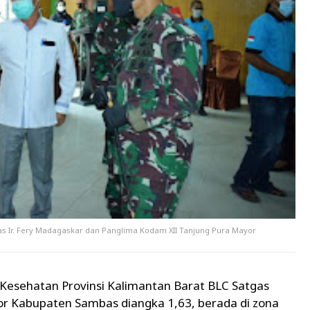
s Ir. Fery Madagaskar dan Panglima Kodam XII Tanjung Pura Mayor
 Kesehatan Provinsi Kalimantan Barat BLC Satgas
kor Kabupaten Sambas diangka 1,63, berada di zona