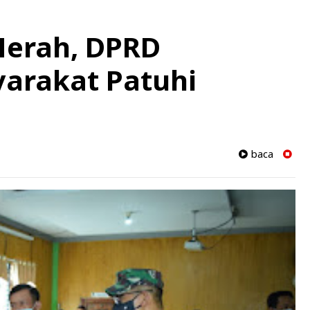
erah, DPRD
arakat Patuhi
baca