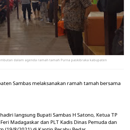
sambutan dalam agenda ramah tamah Purna paskibraka kabupaten
paten Sambas melaksanakan ramah tamah bersama
hadiri langsung Bupati Sambas H Satono, Ketua TP
 Feri Madagaskar dan PLT Kadis Dinas Pemuda dan
m (19/8/2021) di Kantin Perahu Bedar