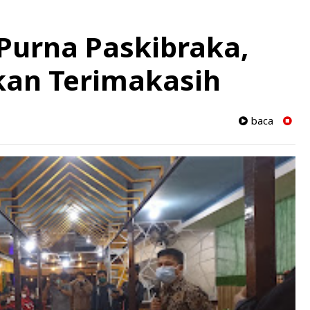
urna Paskibraka,
kan Terimakasih
baca