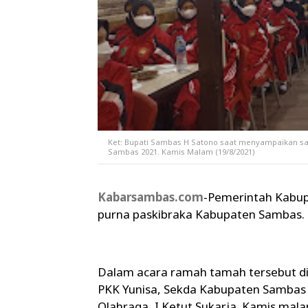
Ket: Bupati Sambas H Satono saat menyampaikan 
Sambas 2021. Kamis Malam (19/8/2021)
Kabarsambas.com
-Pemerintah Kabu
purna paskibraka Kabupaten Sambas.
Dalam acara ramah tamah tersebut di
PKK Yunisa, Sekda Kabupaten Sambas
Olahraga, I Ketut Sukarja. Kamis mala