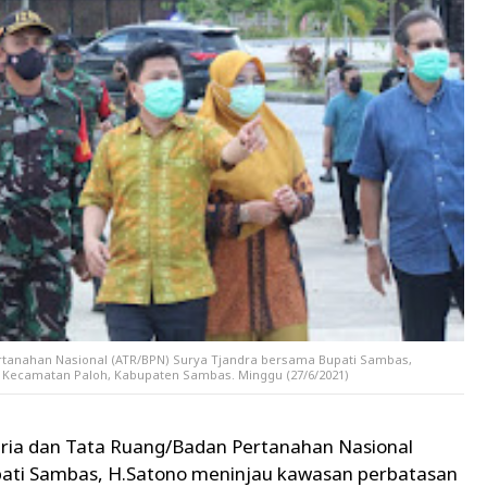
ertanahan Nasional (ATR/BPN) Surya Tjandra bersama Bupati Sambas,
 Kecamatan Paloh, Kabupaten Sambas. Minggu (27/6/2021)
ria dan Tata Ruang/Badan Pertanahan Nasional
pati Sambas, H.Satono meninjau kawasan perbatasan