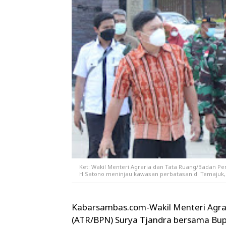
Ket: Wakil Menteri Agraria dan Tata Ruang/Badan P
H.Satono meninjau kawasan perbatasan di Temajuk,
Kabarsambas.com-Wakil Menteri Agra
(ATR/BPN) Surya Tjandra bersama Bu