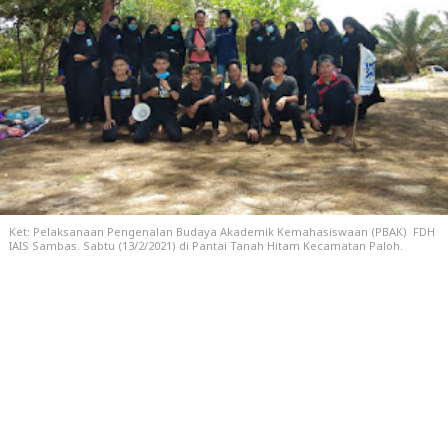
Ket: Pelaksanaan Pengenalan Budaya Akademik Kemahasiswaan (PBAK) FDH
IAIS Sambas. Sabtu (13/2/2021) di Pantai Tanah Hitam Kecamatan Paloh.