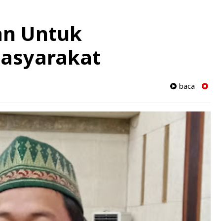
an Untuk
asyarakat
baca