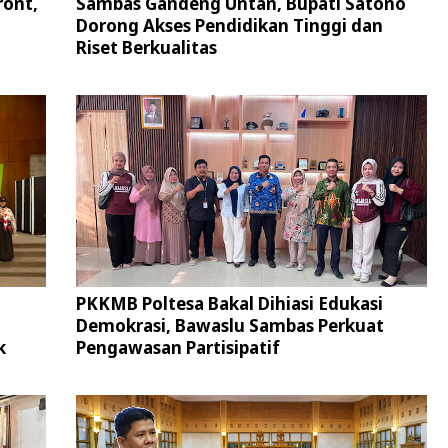
ront,
Sambas Gandeng Untan, Bupati Satono
Dorong Akses Pendidikan Tinggi dan
Riset Berkualitas
PKKMB Poltesa Bakal Dihiasi Edukasi
Demokrasi, Bawaslu Sambas Perkuat
k
Pengawasan Partisipatif