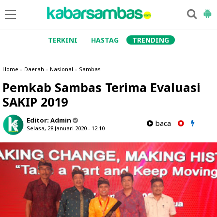
TERKINI
HASTAG
TRENDING
Home
»
Daerah
»
Nasional
»
Sambas
Pemkab Sambas Terima Evaluasi
SAKIP 2019
Editor:
Admin
baca
Selasa, 28 Januari 2020 - 12.10